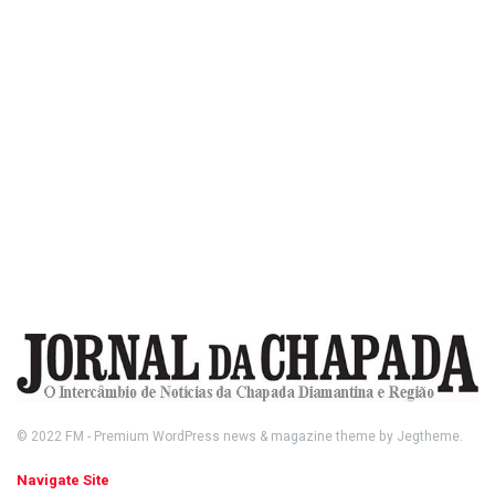
© 2022
FM
- Premium WordPress news & magazine theme by
Jegtheme
.
Navigate Site