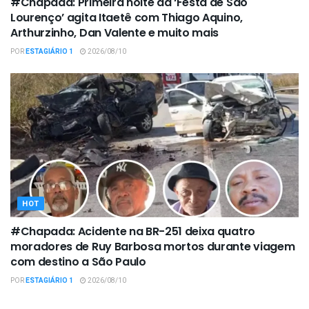
#Chapada: Primeira noite da ‘Festa de São
Lourenço’ agita Itaetê com Thiago Aquino,
Arthurzinho, Dan Valente e muito mais
POR
ESTAGIÁRIO 1
2026/08/10
HOT
#Chapada: Acidente na BR-251 deixa quatro
moradores de Ruy Barbosa mortos durante viagem
com destino a São Paulo
POR
ESTAGIÁRIO 1
2026/08/10