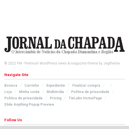
© 2022
FM
- Premium WordPress news & magazine theme by
Jegtheme
.
Navigate Site
Boneca
Carrinho
Expediente
Finalizar compra
Loja
Minha conta
Multimídia
Política de privacidade
Política de privacidade
Pricing
TieLabs HomePage
Slide Anything Popup Preview
Follow Us