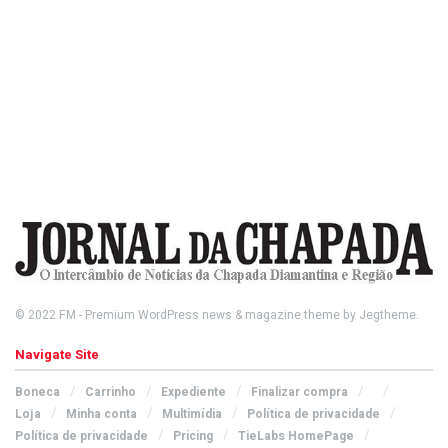
© 2022
FM
- Premium WordPress news & magazine theme by
Jegtheme
.
Navigate Site
Boneca
Carrinho
Expediente
Finalizar compra
Loja
Minha conta
Multimídia
Política de privacidade
Política de privacidade
Pricing
TieLabs HomePage