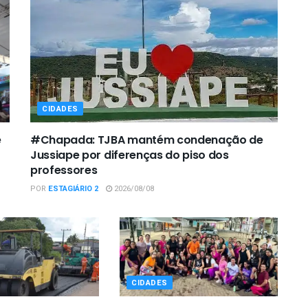
CIDADES
e
#Chapada: TJBA mantém condenação de
Jussiape por diferenças do piso dos
professores
POR
ESTAGIÁRIO 2
2026/08/08
CIDADES