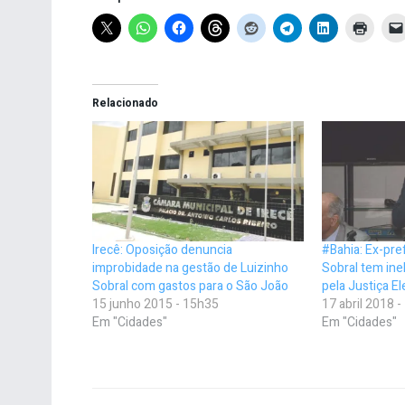
Relacionado
Irecê: Oposição denuncia
#Bahia: Ex-pre
improbidade na gestão de Luizinho
Sobral tem ine
Sobral com gastos para o São João
pela Justiça El
15 junho 2015 - 15h35
17 abril 2018 
Em "Cidades"
Em "Cidades"