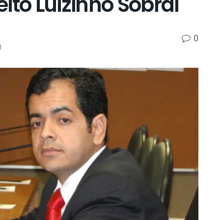
ito Luizinho Sobral
0
l