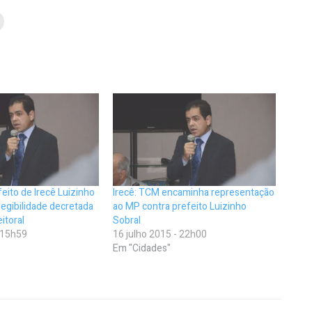
feito de Irecê Luizinho
Irecê: TCM encaminha representação
legibilidade decretada
ao MP contra prefeito Luizinho
eitoral
Sobral
- 15h59
16 julho 2015 - 22h00
Em "Cidades"