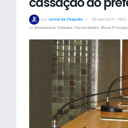
cassação do prefe
por
Jornal da Chapada
28 maio 2014 - 15h31
no
Assessoria
,
Cidades
,
Curiosidades
,
Menu Principa