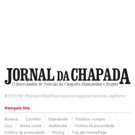
© 2022
FM
- Premium WordPress news & magazine theme by
Jegtheme
.
Navigate Site
Boneca
Carrinho
Expediente
Finalizar compra
Loja
Minha conta
Multimídia
Política de privacidade
Política de privacidade
Pricing
TieLabs HomePage