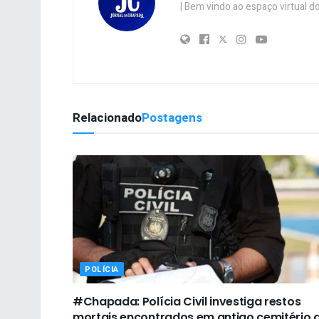
| Bem vindo ao espaço virtual
Relacionado
Postagens
POLÍCIA
#Chapada: Polícia Civil investiga restos
mortais encontrados em antigo cemitério 