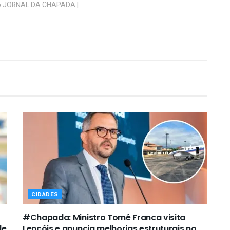
 do JORNAL DA CHAPADA |
CIDADES
#Chapada: Ministro Tomé Franca visita
de
Lençóis e anuncia melhorias estruturais no