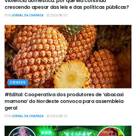
Violência doméstica: por que ela continua
crescendo apesar das leis e das políticas públicas?
POR
JORNAL DA CHAPADA
2026/08/10
CIDADES
#Edital: Cooperativa dos produtores de ‘abacaxi
mamona’ do Nordeste convoca para assembleia
geral
POR
JORNAL DA CHAPADA
2026/08/10