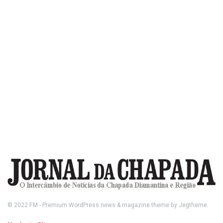
© 2022
FM
- Premium WordPress news & magazine theme by
Jegtheme
.