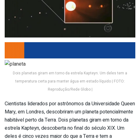
Dois planetas giram em torno da estrela Kapteyn. Um deles tem a
temperatura certa para manter água em estado líquido | FOTO:
Reprodução/Rede Globo |
Cientistas liderados por astrônomos da Universidade Queen
Mary, em Londres, descobriram um planeta potencialmente
habitável perto da Terra. Dois planetas giram em torno da
estrela Kapteyn, descoberta no final do século XIX. Um
deles é cinco vezes maior do que a Terra e tem a