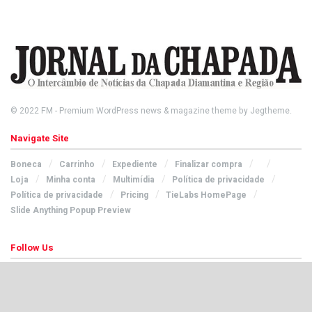
© 2022
FM
- Premium WordPress news & magazine theme by
Jegtheme
.
Navigate Site
Boneca
Carrinho
Expediente
Finalizar compra
Loja
Minha conta
Multimídia
Política de privacidade
Política de privacidade
Pricing
TieLabs HomePage
Slide Anything Popup Preview
Follow Us