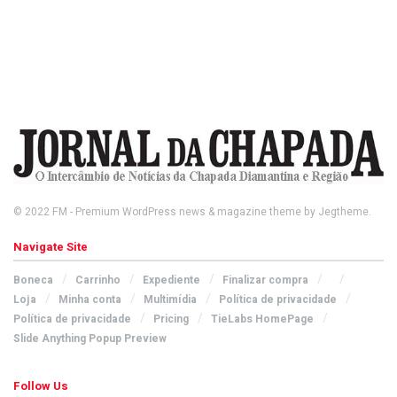
© 2022
FM
- Premium WordPress news & magazine theme by
Jegtheme
.
Navigate Site
Boneca
Carrinho
Expediente
Finalizar compra
Loja
Minha conta
Multimídia
Política de privacidade
Política de privacidade
Pricing
TieLabs HomePage
Slide Anything Popup Preview
Follow Us