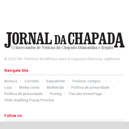
© 2022
FM
- Premium WordPress news & magazine theme by
Jegtheme
.
Navigate Site
Boneca
Carrinho
Expediente
Finalizar compra
Loja
Minha conta
Multimídia
Política de privacidade
Política de privacidade
Pricing
TieLabs HomePage
Slide Anything Popup Preview
Follow Us