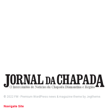
© 2022
FM
- Premium WordPress news & magazine theme by
Jegtheme
.
Navigate Site