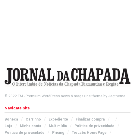
© 2022
FM
- Premium WordPress news & magazine theme by
Jegtheme
.
Navigate Site
Boneca
Carrinho
Expediente
Finalizar compra
Loja
Minha conta
Multimídia
Política de privacidade
Política de privacidade
Pricing
TieLabs HomePage