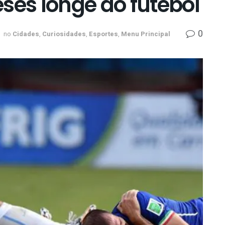
ses longe do futebol
0
no
Cidades
,
Curiosidades
,
Esportes
,
Menu Principal