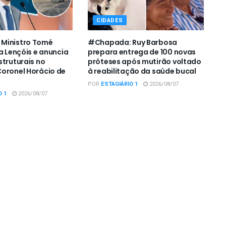
CIDADES
Ministro Tomé
#Chapada: Ruy Barbosa
a Lençóis e anuncia
prepara entrega de 100 novas
struturais no
próteses após mutirão voltado
oronel Horácio de
à reabilitação da saúde bucal
POR
ESTAGIÁRIO 1
2026/08/07
O 1
2026/08/07