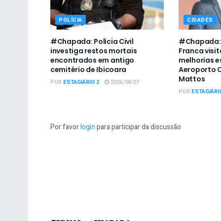
POLÍCIA
CIDADES
#Chapada: Polícia Civil
#Chapada: 
investiga restos mortais
Franca visit
encontrados em antigo
melhorias e
cemitério de Ibicoara
Aeroporto C
Mattos
POR
ESTAGIÁRIO 2
2026/08/07
POR
ESTAGIÁRI
Por favor
login
para participar da discussão