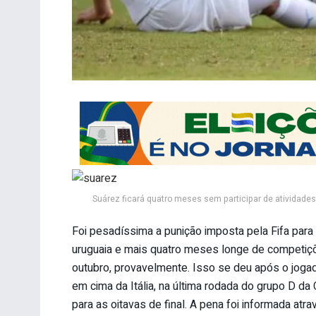
Suárez ficará quatro meses sem participar de atividades
Foi pesadíssima a punição imposta pela Fifa para
uruguaia e mais quatro meses longe de competiçõ
outubro, provavelmente. Isso se deu após o jogador 
em cima da Itália, na última rodada do grupo D da
para as oitavas de final. A pena foi informada atra