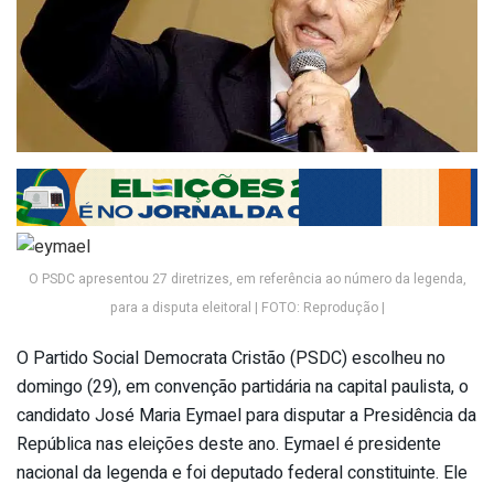
O PSDC apresentou 27 diretrizes, em referência ao número da legenda,
para a disputa eleitoral | FOTO: Reprodução |
O Partido Social Democrata Cristão (PSDC) escolheu no
domingo (29), em convenção partidária na capital paulista, o
candidato José Maria Eymael para disputar a Presidência da
República nas eleições deste ano. Eymael é presidente
nacional da legenda e foi deputado federal constituinte. Ele