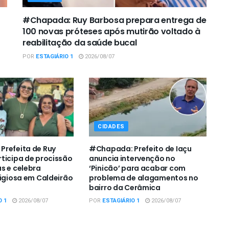
#Chapada: Ruy Barbosa prepara entrega de
100 novas próteses após mutirão voltado à
reabilitação da saúde bucal
POR
ESTAGIÁRIO 1
2026/08/07
CIDADES
refeita de Ruy
#Chapada: Prefeito de Iaçu
ticipa de procissão
anuncia intervenção no
s e celebra
‘Pinicão’ para acabar com
ligiosa em Caldeirão
problema de alagamentos no
bairro da Cerâmica
O 1
2026/08/07
POR
ESTAGIÁRIO 1
2026/08/07