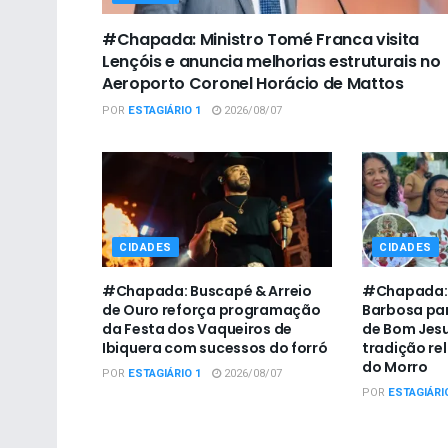
#Chapada: Ministro Tomé Franca visita
Lençóis e anuncia melhorias estruturais no
Aeroporto Coronel Horácio de Mattos
POR
ESTAGIÁRIO 1
2026/08/07
CIDADES
CIDADES
#Chapada: Buscapé & Arreio
#Chapada: P
de Ouro reforça programação
Barbosa par
da Festa dos Vaqueiros de
de Bom Jesu
Ibiquera com sucessos do forró
tradição re
do Morro
POR
ESTAGIÁRIO 1
2026/08/07
POR
ESTAGIÁRI