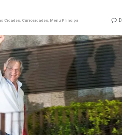
0
no
Cidades
,
Curiosidades
,
Menu Principal