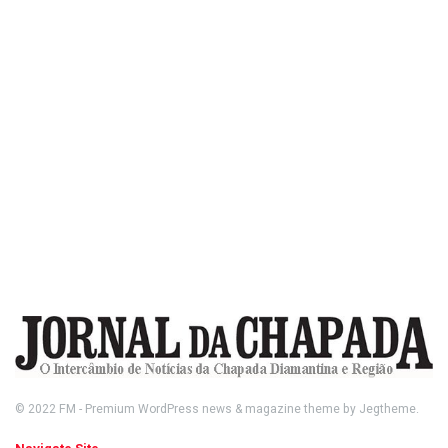
© 2022
FM
- Premium WordPress news & magazine theme by
Jegtheme
.