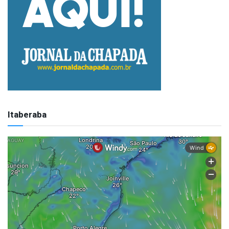
Itaberaba