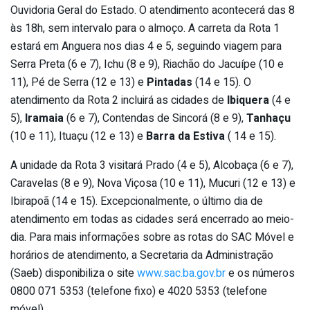
Ouvidoria Geral do Estado. O atendimento acontecerá das 8
às 18h, sem intervalo para o almoço. A carreta da Rota 1
estará em Anguera nos dias 4 e 5, seguindo viagem para
Serra Preta (6 e 7), Ichu (8 e 9), Riachão do Jacuípe (10 e
11), Pé de Serra (12 e 13) e
Pintadas
(14 e 15). O
atendimento da Rota 2 incluirá as cidades de
Ibiquera
(4 e
5),
Iramaia
(6 e 7), Contendas de Sincorá (8 e 9),
Tanhaçu
(10 e 11), Ituaçu (12 e 13) e
Barra da Estiva
( 14 e 15).
A unidade da Rota 3 visitará Prado (4 e 5), Alcobaça (6 e 7),
Caravelas (8 e 9), Nova Viçosa (10 e 11), Mucuri (12 e 13) e
Ibirapoã (14 e 15). Excepcionalmente, o último dia de
atendimento em todas as cidades será encerrado ao meio-
dia. Para mais informações sobre as rotas do SAC Móvel e
horários de atendimento, a Secretaria da Administração
(Saeb) disponibiliza o site
www.sac.ba.gov.br
e os números
0800 071 5353 (telefone fixo) e 4020 5353 (telefone
móvel).