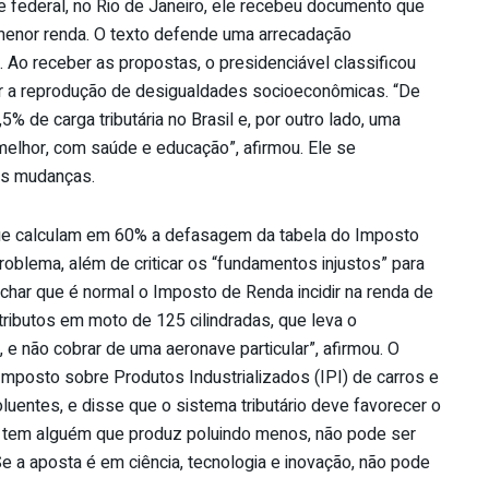
 e federal, no Rio de Janeiro, ele recebeu documento que
 menor renda. O texto defende uma arrecadação
Ao receber as propostas, o presidenciável classificou
duzir a reprodução de desigualdades socioeconômicas. “De
5% de carga tributária no Brasil e, por outro lado, uma
melhor, com saúde e educação”, afirmou. Ele se
as mudanças.
que calculam em 60% a defasagem da tabela do Imposto
blema, além de criticar os “fundamentos injustos” para
achar que é normal o Imposto de Renda incidir na renda de
tributos em moto de 125 cilindradas, que leva o
, e não cobrar de uma aeronave particular”, afirmou. O
posto sobre Produtos Industrializados (IPI) de carros e
oluentes, e disse que o sistema tributário deve favorecer o
e tem alguém que produz poluindo menos, não pode ser
 a aposta é em ciência, tecnologia e inovação, não pode