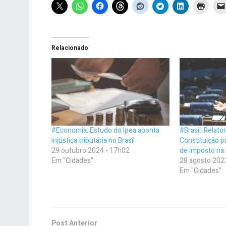
Relacionado
#Economia: Estudo do Ipea aponta
#Brasil: Relato
injustiça tributária no Brasil
Constituição 
29 outubro 2024 - 17h02
de imposto na 
Em "Cidades"
28 agosto 202
Em "Cidades"
Post Anterior