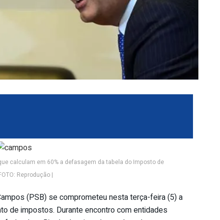
 que calculam em 60% a defasagem da tabela do Imposto de
FOTO: Reprodução |
Campos (PSB) se comprometeu nesta terça-feira (5) a
ento de impostos. Durante encontro com entidades