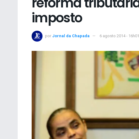
reforma tributár
imposto
por
Jornal da Chapada
6 agosto 2014 - 16h0