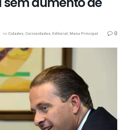
ia sem aumento de
0
1
no
Cidades
,
Curiosidades
,
Editorial
,
Menu Principal