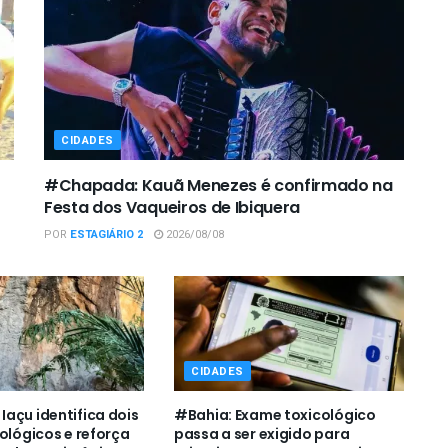
CIDADES
#Chapada: Kauã Menezes é confirmado na
Festa dos Vaqueiros de Ibiquera
POR
ESTAGIÁRIO 2
2026/08/08
CIDADES
açu identifica dois
#Bahia: Exame toxicológico
eológicos e reforça
passa a ser exigido para