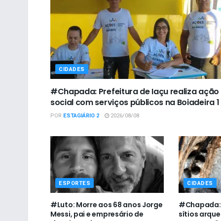
CIDADES
#Chapada: Prefeitura de Iaçu realiza ação
social com serviços públicos na Boiadeira 1
POR
ESTAGIÁRIO 2
2026/08/08
ESPORTES
CIDADES
#Luto: Morre aos 68 anos Jorge
#Chapada: I
Messi, pai e empresário de
sítios arqu