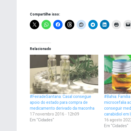
Compartilhe isso:
Relacionado
#FeiradeSantana: Casal consegue
#Bahia: Famíli
apoio do estado para compra de
microcefalia a
medicamento derivado da maconha
conseguir med
17 novembro 2016 - 12h09
canabidiol em I
Em "Cidades"
16 agosto 202
Em "Cidades"