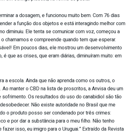
rminar a dosagem, e funcionou muito bem. Com 76 dias
tender a função dos objetos e está interagindo melhor com
mo diminuiu. Ele tenta se comunicar com voz, começou a
do o chamamos e compreende quando tem que esperar.
ensável! Em poucos dias, ele mostrou um desenvolvimento
, é que as crises, que eram diárias, diminuíram muito: em
ra a escola. Ainda que não aprenda como os outros, o
o. Ao manter o CBD na lista de proscritos, a Anvisa deu um
e sofrimento. Os resultados do uso do canabidiol são tão
 desobedecer. Não existe autoridade no Brasil que me
ndo o produto posso ser condenado por três crimes:
áfico e por dar a substância para o meu filho. Não tenho
fazer isso, eu imigro para o Uruguai.” Extraído da Revista