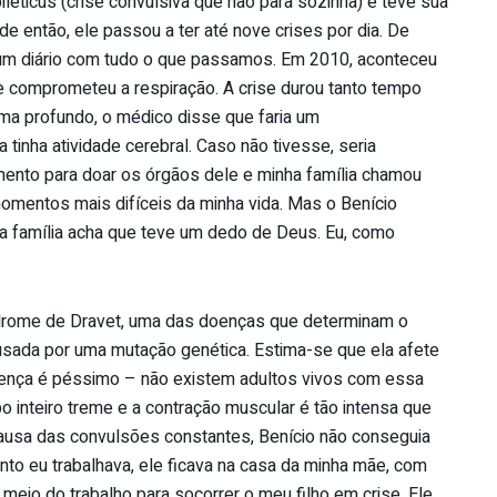
leticus (crise convulsiva que não para sozinha) e teve sua
de então, ele passou a ter até nove crises por dia. De
 um diário com tudo o que passamos. Em 2010, aconteceu
e comprometeu a respiração. A crise durou tanto tempo
ma profundo, o médico disse que faria um
tinha atividade cerebral. Caso não tivesse, seria
mento para doar os órgãos dele e minha família chamou
omentos mais difíceis da minha vida. Mas o Benício
 família acha que teve um dedo de Deus. Eu, como
drome de Dravet, uma das doenças que determinam o
causada por uma mutação genética. Estima-se que ela afete
ença é péssimo – não existem adultos vivos com essa
o inteiro treme e a contração muscular é tão intensa que
causa das convulsões constantes, Benício não conseguia
anto eu trabalhava, ele ficava na casa da minha mãe, com
 meio do trabalho para socorrer o meu filho em crise. Ele