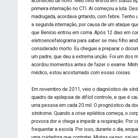
aconteceu de novo. Meu filho entrou em status epi
primeira internação no CTI. Aí começou a luta. Des
madrugada, acordava gritando, com febre. Tenho
a segunda internação, por causa de um ataque qu
que Benício entrou em coma. Após 12 dias em co
eletroencefalograma para saber se meu filho ainda 
considerado morto. Eu cheguei a preparar o docu
um padre, que deu a extrema unção. Foi um dos m
acordou momentos antes de fazer o exame. Minha
médico, estou acostumado com essas coisas.
Em novembro de 2011, veio o diagnóstico de sín
quadro de epilepsia de difícil controle, e que é 
uma pessoa em cada 20 mil. O prognóstico da do
síndrome. Quando a crise epilética começa, o corp
provoca dor e chega a impedir a respiração. Por 
frequentar a escola. Por isso, durante o dia, enqu
uma cuidadora que contratei. Muitas vezes, saí no