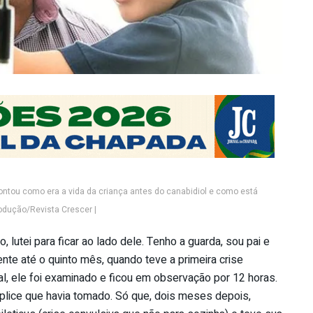
contou como era a vida da criança antes do canabidiol e como está
odução/Revista Crescer |
 lutei para ficar ao lado dele. Tenho a guarda, sou pai e
e até o quinto mês, quando teve a primeira crise
al, ele foi examinado e ficou em observação por 12 horas.
ríplice que havia tomado. Só que, dois meses depois,