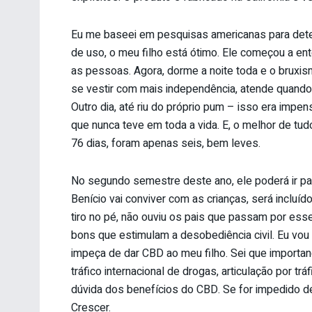
Eu me baseei em pesquisas americanas para dete
de uso, o meu filho está ótimo. Ele começou a en
as pessoas. Agora, dorme a noite toda e o bruxis
se vestir com mais independência, atende quan
Outro dia, até riu do próprio pum – isso era imp
que nunca teve em toda a vida. E, o melhor de tudo
76 dias, foram apenas seis, bem leves.
No segundo semestre deste ano, ele poderá ir pa
Benício vai conviver com as crianças, será incluíd
tiro no pé, não ouviu os pais que passam por ess
bons que estimulam a desobediência civil. Eu vou
impeça de dar CBD ao meu filho. Sei que importa
tráfico internacional de drogas, articulação por tr
dúvida dos benefícios do CBD. Se for impedido de 
Crescer.