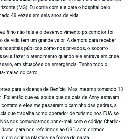
rizonte (MG). Eu corria com ele para o hospital pelo
rnado 48 vezes em seis anos de vida.
 filho não fala e o desenvolvimento psicomotor foi
o de vida tem um grande valor. A demora para receber
nos hospitais públicos como nos privados, o socorro
ssei a fazer o atendimento quando ele entrava em crise.
ssário, em situações de emergência. Tenho todo o
ta-malas do carro.
ortes para a doença de Benício. Mas, mesmo tomando 13
am. Foi então que eu soube que os pais de Anny estavam
 em contato e eles me passaram o caminho das pedras, a
fância que trabalha como operador de turismo nos EUA se
. Nós nos comunicamos por e-mail com o código Charlie-
 turismo, para nos referirmos ao CBD sem sermos
vem em seringa plástica, na forma de pasta.