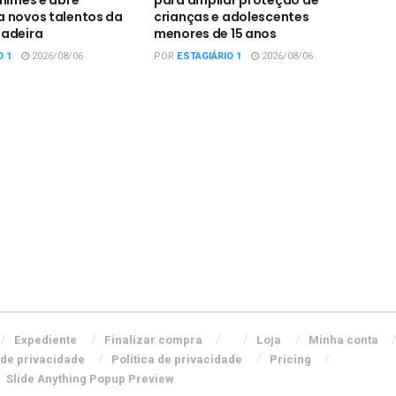
 novos talentos da
crianças e adolescentes
padeira
menores de 15 anos
O 1
2026/08/06
POR
ESTAGIÁRIO 1
2026/08/06
Expediente
Finalizar compra
Loja
Minha conta
 de privacidade
Política de privacidade
Pricing
Slide Anything Popup Preview