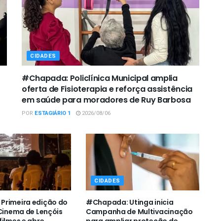
CIDADES
#Chapada: Policlínica Municipal amplia
oferta de Fisioterapia e reforça assistência
em saúde para moradores de Ruy Barbosa
POR
ESTAGIÁRIO 1
2026/08/06
CIDADES
Primeira edição do
#Chapada: Utinga inicia
 Cinema de Lençóis
Campanha de Multivacinação
filmes e abre
para ampliar proteção de