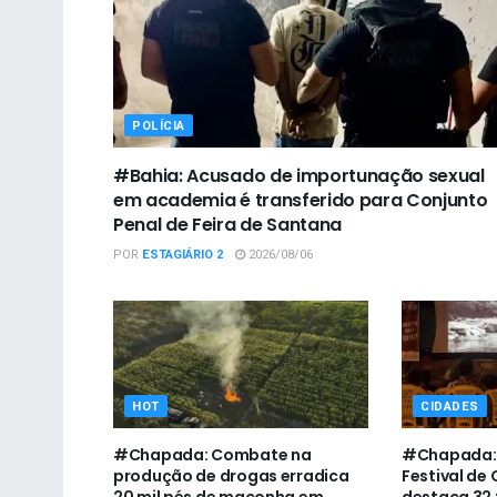
POLÍCIA
#Bahia: Acusado de importunação sexual
em academia é transferido para Conjunto
Penal de Feira de Santana
POR
ESTAGIÁRIO 2
2026/08/06
HOT
CIDADES
#Chapada: Combate na
#Chapada: 
produção de drogas erradica
Festival de
20 mil pés de maconha em
destaca 32 