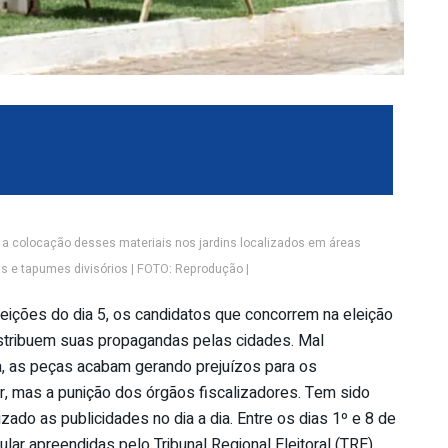
e a colocação desses materiais nos jardins localizados em áreas
 e tapumes divisórios | FOTO: Reprodução |
leições do dia 5, os candidatos que concorrem na eleição
stribuem suas propagandas pelas cidades. Mal
da, as peças acabam gerando prejuízos para os
or, mas a punição dos órgãos fiscalizadores. Tem sido
izado as publicidades no dia a dia. Entre os dias 1º e 8 de
ar apreendidas pelo Tribunal Regional Eleitoral (TRE),