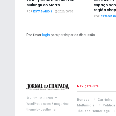
Mulungu do Morro
espaço para
região cha
POR
ESTAGIÁRIO 1
2026/08/06
POR
ESTAGIÁRI
Por favor
login
para participar da discussão
Navigate Site
© 2022
FM
- Premium
Boneca
Carrinho
WordPress news & magazine
Multimídia
Política
theme by
Jegtheme
.
TieLabs HomePage