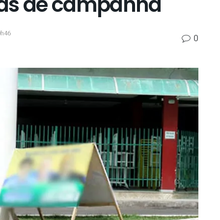
ças de campanha
0h46
0