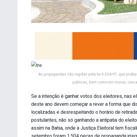
As propagandas são regidas pela lei 9.504/97, que proíb
públicas, bem como em muros, cercas
Se a intenção é ganhar votos dos eleitores, nas e
deste ano devem começar a rever a forma que di
localizadas e desrespeitando o horário de retira
postulantes, não só ganhando a antipatia do eleit
assim na Bahia, onde a Justiça Eleitoral tem fiscal
setembro foram 1.504 peças de propaganda irregul