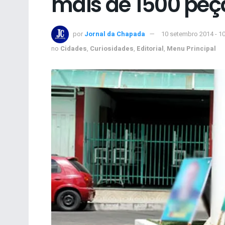
mais de 1500 pe
por
Jornal da Chapada
10 setembro 2014 - 1
no
Cidades
,
Curiosidades
,
Editorial
,
Menu Principal