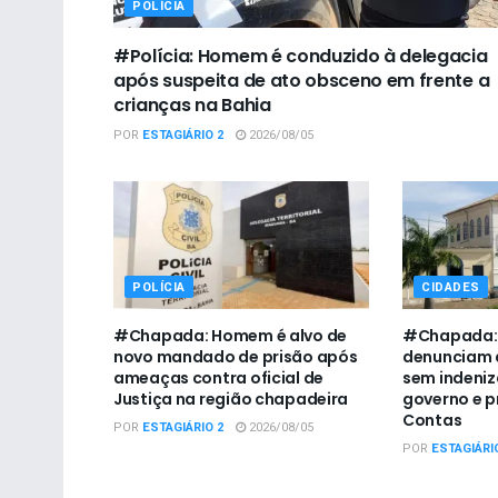
POLÍCIA
#Polícia: Homem é conduzido à delegacia
após suspeita de ato obsceno em frente a
crianças na Bahia
POR
ESTAGIÁRIO 2
2026/08/05
POLÍCIA
CIDADES
#Chapada: Homem é alvo de
#Chapada: 
novo mandado de prisão após
denunciam 
ameaças contra oficial de
sem indeni
Justiça na região chapadeira
governo e p
Contas
POR
ESTAGIÁRIO 2
2026/08/05
POR
ESTAGIÁRI