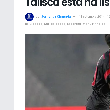
Talisca está na li
por
Jornal da Chapada
18 setembro 2014 - 1
no
Cidades
,
Curiosidades
,
Esportes
,
Menu Principal