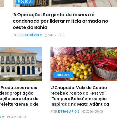
POLÍCIA
#Operação: Sargento da reserva é
condenado por liderar milícia armada no
oeste da Bahia
POR
ESTAGIÁRIO 2
2026/08/05
CIDADES
Produtores rurais
#Chapada: Vale do Capão
desapropriação
recebe circuito do Festival
zação para obra do
‘Tempero Bahia’ em edição
refeitura em Rio de
inspirada na Mata Atlântica
POR
ESTAGIÁRIO 2
2026/08/05
O 2
2026/08/05