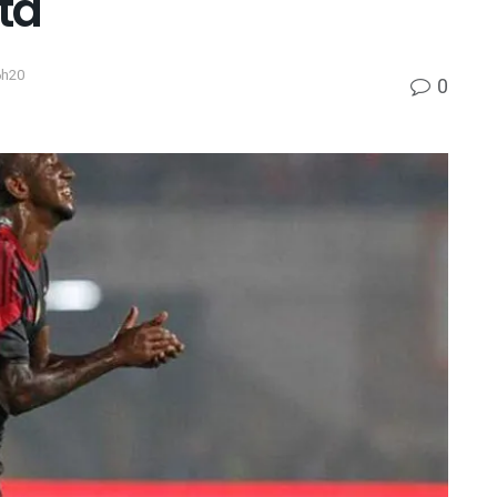
sta
6h20
0