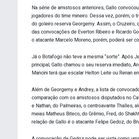
Na série de amistosos anteriores, Gallo convocou 
jogadores do time mineiro. Dessa vez, porém, o 
do goleiro reserva Georgemy. Assim, o Cruzeiro, 
das convocações de Everton Ribeiro e Ricardo Goul
o atacante Marcelo Moreno, porém, poderá ser co
Já o Botafogo não teve a mesma “sorte”. Após Je
principal, Gallo chamou o seu reserva imediato, 
Mancini terá que escalar Helton Leite ou Renan e
Além de Georgemy e Andrey, a lista de convocado
comparação com os amistosos disputados no Cata
e Nathan, do Palmeiras, o centroavante Thalles, al
meias Matheus Biteco, do Grêmio, Fred, do Shakhta
relação de Gallo é o atacante Felipe Gedoz, do Br
A convocação de Gedoz pode ser vista como uma te