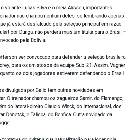
o volante Lucas Silva e o meia Alisson, importantes
treinador não chamou nenhum deles, se lembrando apenas
que já estará desfalcado pela seleção principal em razão
art por Dunga, não perderá mais um titular para o Brasil –
nvocado pela Bolívia.
fferson ser convocado para defender a seleção brasileira
Andrey, para os amistosos da equipe Sub-21. Assim, Vagner
nquanto os dois jogadores estiverem defendendo o Brasil.
s divulgada por Gallo tem outras novidades em
r. O treinador chamou os zagueiros Samir, do Flamengo,
ém do lateral-direito Claudio Winck, do Internacional, dos
r Donetsk, e Talisca, do Benfica. Outra novidade da
ugge.
ntativa de evitar a sua naturalização para jogar pela