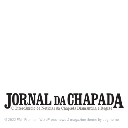
© 2022
FM
- Premium WordPress news & magazine theme by
Jegtheme
.