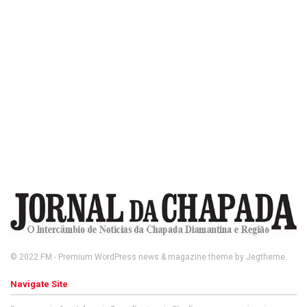
© 2022
FM
- Premium WordPress news & magazine theme by
Jegtheme
.
Navigate Site