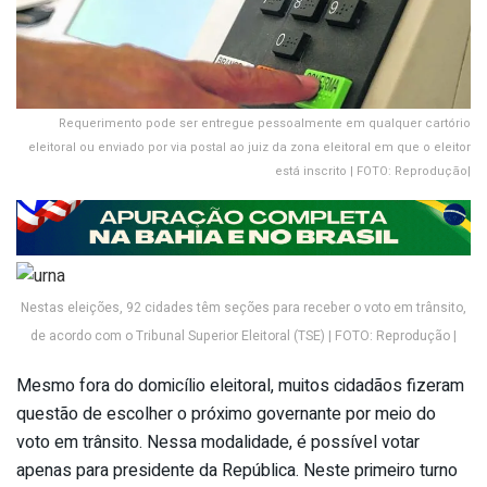
Requerimento pode ser entregue pessoalmente em qualquer cartório
eleitoral ou enviado por via postal ao juiz da zona eleitoral em que o eleitor
está inscrito | FOTO: Reprodução|
Nestas eleições, 92 cidades têm seções para receber o voto em trânsito,
de acordo com o Tribunal Superior Eleitoral (TSE) | FOTO: Reprodução |
Mesmo fora do domicílio eleitoral, muitos cidadãos fizeram
questão de escolher o próximo governante por meio do
voto em trânsito. Nessa modalidade, é possível votar
apenas para presidente da República. Neste primeiro turno