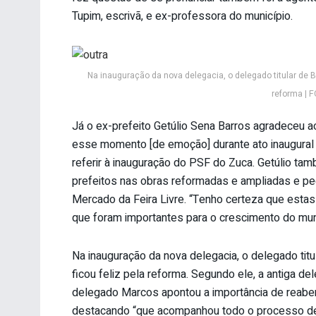
Tupim, escrivã, e ex-professora do município.
Na inauguração da nova delegacia, o delegado titular de B
reforma | 
Já o ex-prefeito Getúlio Sena Barros agradeceu a
esse momento [de emoção] durante ato inaugural 
referir à inauguração do PSF do Zuca. Getúlio t
prefeitos nas obras reformadas e ampliadas e pedi
Mercado da Feira Livre. “Tenho certeza que est
que foram importantes para o crescimento do munic
Na inauguração da nova delegacia, o delegado tit
ficou feliz pela reforma. Segundo ele, a antiga de
delegado Marcos apontou a importância de reabe
destacando “que acompanhou todo o processo de