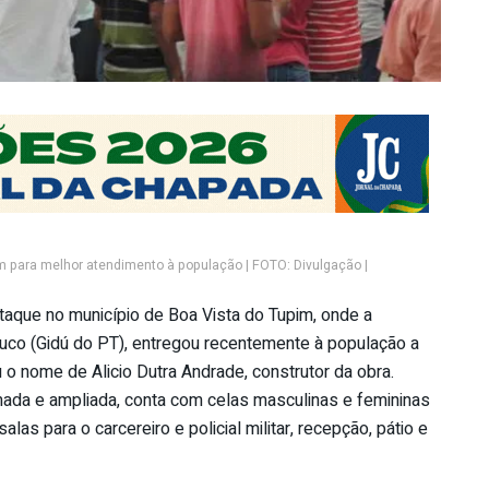
m para melhor atendimento à população | FOTO: Divulgação |
aque no município de Boa Vista do Tupim, onde a
buco (Gidú do PT), entregou recentemente à população a
o nome de Alicio Dutra Andrade, construtor da obra.
rmada e ampliada, conta com celas masculinas e femininas
las para o carcereiro e policial militar, recepção, pátio e