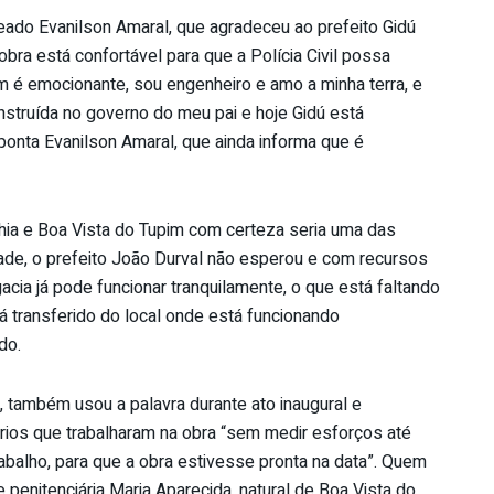
geado Evanilson Amaral, que agradeceu ao prefeito Gidú
obra está confortável para que a Polícia Civil possa
 é emocionante, sou engenheiro e amo a minha terra, e
onstruída no governo do meu pai e hoje Gidú está
onta Evanilson Amaral, que ainda informa que é
ahia e Boa Vista do Tupim com certeza seria uma das
de, o prefeito João Durval não esperou e com recursos
acia já pode funcionar tranquilamente, o que está faltando
erá transferido do local onde está funcionando
do.
, também usou a palavra durante ato inaugural e
rios que trabalharam na obra “sem medir esforços até
abalho, para que a obra estivesse pronta na data”. Quem
penitenciária Maria Aparecida, natural de Boa Vista do