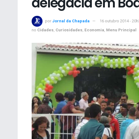
delegacia em Boa
por
Jornal da Chapada
16 outubro 2014 - 20h
no
Cidades
,
Curiosidades
,
Economia
,
Menu Principal