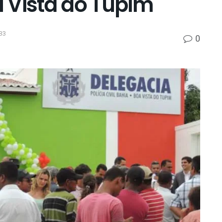
 Vista do Tupim
33
0