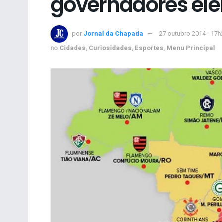
governadores elei
por
Jornal da Chapada
27 outubro 2014 - 17h
no
Cidades
,
Curiosidades
,
Esportes
,
Menu Principal