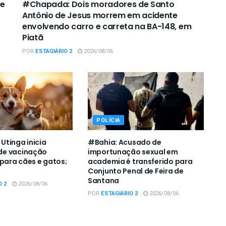
de
#Chapada: Dois moradores de Santo
Antônio de Jesus morrem em acidente
envolvendo carro e carreta na BA-148, em
Piatã
POR
ESTAGIÁRIO 2
2026/08/06
POLÍCIA
tinga inicia
#Bahia: Acusado de
e vacinação
importunação sexual em
 para cães e gatos;
academia é transferido para
Conjunto Penal de Feira de
Santana
O 2
2026/08/06
POR
ESTAGIÁRIO 2
2026/08/06