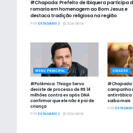
#Chapada: Prefeito de Ibiquera participa 
romaria em homenagem ao Bom Jesus e
destaca tradição religiosa na região
POR
ESTAGIÁRIO 2
2026/08/06
MENU PRINCIPAL
CIDADES
#Polêmica: Thiago Servo
#Chapada: U
desiste de processo de R$ 14
campanha d
milhões contra ex após DNA
antirrábica
confirmar que ele não é pai de
saiba mais
criança
POR
ESTAGIÁRI
POR
ESTAGIÁRIO 2
2026/08/06