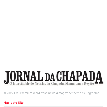
© 2022
FM
- Premium WordPress news & magazine theme by
Jegtheme
.
Navigate Site