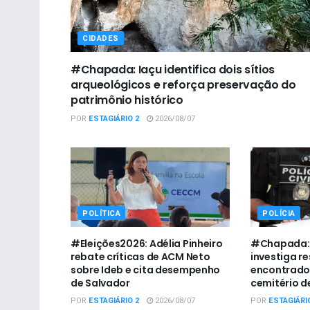
CIDADES
#Chapada: Iaçu identifica dois sítios
arqueológicos e reforça preservação do
patrimônio histórico
POR
ESTAGIÁRIO 2
2026/08/07
POLÍTICA
POLÍCIA
#Eleições2026: Adélia Pinheiro
#Chapada: P
rebate críticas de ACM Neto
investiga r
sobre Ideb e cita desempenho
encontrado
de Salvador
cemitério d
POR
ESTAGIÁRIO 2
2026/08/07
POR
ESTAGIÁRI