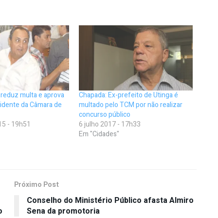
reduz multa e aprova
Chapada: Ex-prefeito de Utinga é
sidente da Câmara de
multado pelo TCM por não realizar
concurso público
15 - 19h51
6 julho 2017 - 17h33
Em "Cidades"
Próximo Post
Conselho do Ministério Público afasta Almiro
o
Sena da promotoria