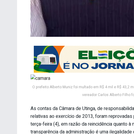
O prefeito Alberto Muniz foi multado em R$ 4 mil e R$ 43,2 
vereador Carlos Alberto Filho 
As contas da Câmara de Utinga, de responsabilida
relativas ao exercício de 2013, foram reprovadas
terça-feira (4), em razão da reincidência quanto à 
transparência da administração é uma ilegalidade 