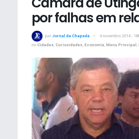
Câmara de Utinga
por falhas em rel
por
Jornal da Chapada
4 novembro 2014 - 18
no
Cidades
,
Curiosidades
,
Economia
,
Menu Principal
,