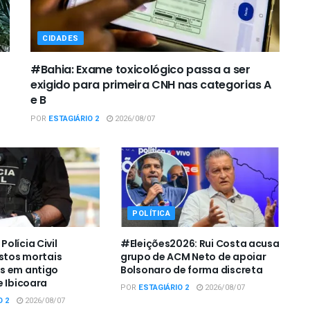
CIDADES
#Bahia: Exame toxicológico passa a ser
exigido para primeira CNH nas categorias A
e B
POR
ESTAGIÁRIO 2
2026/08/07
POLÍTICA
olícia Civil
#Eleições2026: Rui Costa acusa
estos mortais
grupo de ACM Neto de apoiar
s em antigo
Bolsonaro de forma discreta
e Ibicoara
POR
ESTAGIÁRIO 2
2026/08/07
O 2
2026/08/07