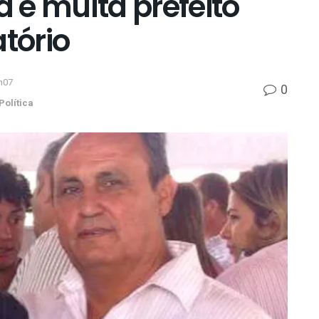
 e multa prefeito
atório
h07
0
Política