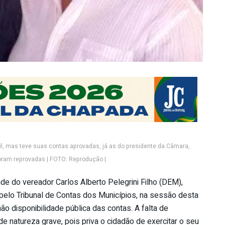
mil, mas teve suas contas aprovadas, já as do presidente da Câmara,
foram reprovadas | FOTO: Reprodução |
de do vereador Carlos Alberto Pelegrini Filho (DEM),
 pelo Tribunal de Contas dos Municípios, na sessão desta
não disponibilidade pública das contas. A falta de
de natureza grave, pois priva o cidadão de exercitar o seu