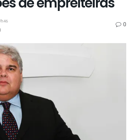
s de empreiteiras
7h46
0
l