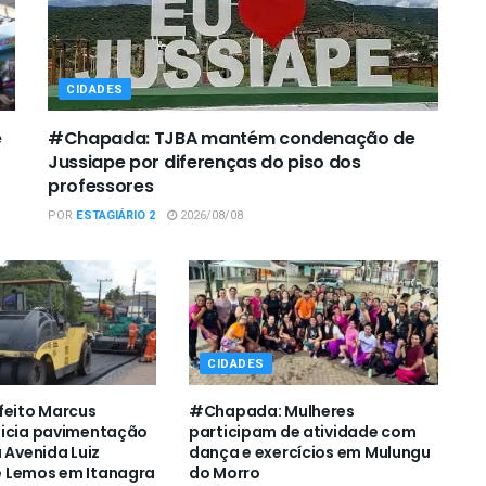
CIDADES
e
#Chapada: TJBA mantém condenação de
Jussiape por diferenças do piso dos
professores
POR
ESTAGIÁRIO 2
2026/08/08
CIDADES
feito Marcus
#Chapada: Mulheres
nicia pavimentação
participam de atividade com
 Avenida Luiz
dança e exercícios em Mulungu
 Lemos em Itanagra
do Morro