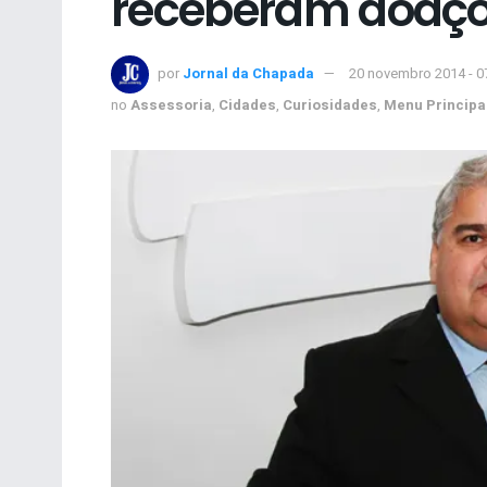
receberam doaçõe
por
Jornal da Chapada
20 novembro 2014 - 0
no
Assessoria
,
Cidades
,
Curiosidades
,
Menu Principa