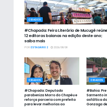
CIDADES
#Chapada: Feira Literária de Mucugê reún
12 editoras baianas na edição deste ano;
saiba mais
POR
ESTAGIÁRIO 2
2026/08/08
CIDADES
CIDADES
#Chapada: Deputado
#Bahia: Pre
parabeniza Morro do Chapéu e
Sarmento i
reforça parceria com prefeita
asfáltica da
para levar melhorias ao
Gonzaga de