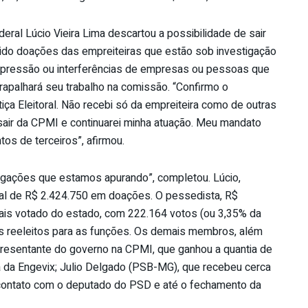
deral Lúcio Vieira Lima descartou a possibilidade de sair
do doações das empreiteiras que estão sob investigação
 pressão ou interferências de empresas ou pessoas que
apalhará seu trabalho na comissão. “Confirmo o
ça Eleitoral. Não recebi só da empreiteira como de outras
air da CPMI e continuarei minha atuação. Meu mandato
os de terceiros”, afirmou.
tigações que estamos apurando”, completou. Lúcio,
tal de R$ 2.424.750 em doações. O pessedista, R$
mais votado do estado, com 222.164 votos (ou 3,35% da
os reeleitos para as funções. Os demais membros, além
presentante do governo na CPMI, que ganhou a quantia de
 da Engevix; Julio Delgado (PSB-MG), que recebeu cerca
 contato com o deputado do PSD e até o fechamento da