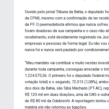
Ouvido pelo jornal Tribuna da Bahia, o deputado fe
da CPMI, mesmo com a confirmação de ter recebi
da PF. O peemedebista afirmou que nunca sofreu
foram doadoras da sua campanha e o caso não atr
recebimento, está devidamente registrado na Justi
empresas e pessoas de forma legal. Eu não vou s
nunca foi e nunca será pautado por condicionament
“Meu mandato vai contribuir e muito nestas inves
durante toda campanha, conseguiu arrecadar o to
1.224.075,56. O primeiro foi o deputado federal 
votação total) e o segundo, 72.013 (1,08%), amb
dos dois da Bahia, são Sibá Machado (PT-AC), re
R$ 120 mil em duas doações, uma da OAS e outra
de R$ 80 mil da Odebrecht. A reportagem tentou
matéria ele não retornou as ligações.