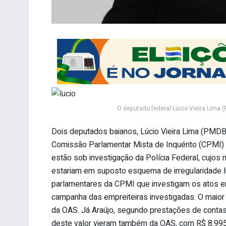
O deputado federal Lúcio Vieira Lima 
Dois deputados baianos, Lúcio Vieira Lima (PMDB) 
Comissão Parlamentar Mista de Inquérito (CPMI)
estão sob investigação da Polícia Federal, cujo
estariam em suposto esquema de irregularidade l
parlamentares da CPMI que investigam os atos em
campanha das empreiteiras investigadas. O maior
da OAS. Já Araújo, segundo prestações de contas d
deste valor vieram também da OAS, com R$ 8.995