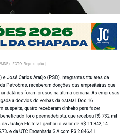
(PMDB) | FOTO: Reprodução |
e José Carlos Araújo (PSD), integrantes titulares da
 da Petrobras, receberam doações das empreiteiras que
s mandatários foram presos na última semana. As empresas
igada a desvios de verbas da estatal. Dos 16
 suspeita, quatro receberam dinheiro para fazer
 beneficiado foi o peemedebista, que recebeu R$ 732 mil
a Justiça Eleitoral, ganhou o valor de R$ 11.842,14,
,73, e da UTC Engenharia S.A com R$ 2.846,41.