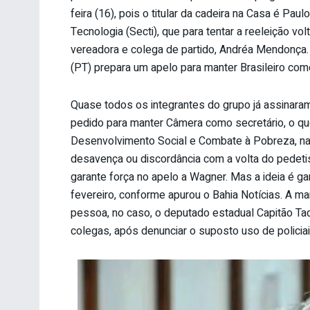
feira (16), pois o titular da cadeira na Casa é Pau
Tecnologia (Secti), que para tentar a reeleição vol
vereadora e colega de partido, Andréa Mendonça.
(PT) prepara um apelo para manter Brasileiro co
Quase todos os integrantes do grupo já assinara
pedido para manter Câmera como secretário, o que
Desenvolvimento Social e Combate à Pobreza, na 
desavença ou discordância com a volta do pedetis
garante força no apelo a Wagner. Mas a ideia é ga
fevereiro, conforme apurou o Bahia Notícias. A mano
pessoa, no caso, o deputado estadual Capitão Tad
colegas, após denunciar o suposto uso de policiai