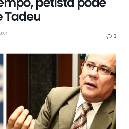
tempo, petista pode
e Tadeu
5h04
0