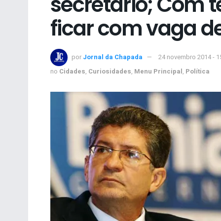
secretário; Com 
ficar com vaga d
por
Jornal da Chapada
24 novembro 2014 - 1
no
Cidades
,
Curiosidades
,
Menu Principal
,
Política