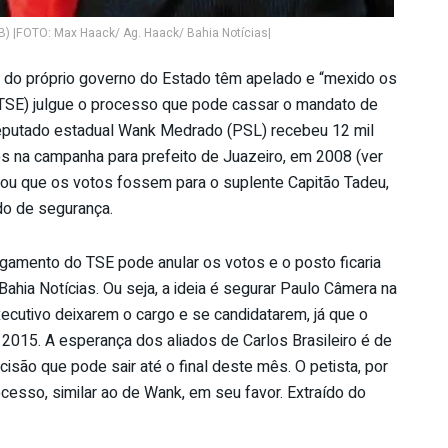
) |FOTO: Max Haack/ Ag. Haack/ Bahia Notícias|
do próprio governo do Estado têm apelado e “mexido os
l (TSE) julgue o processo que pode cassar o mandato de
deputado estadual Wank Medrado (PSL) recebeu 12 mil
des na campanha para prefeito de Juazeiro, em 2008 (ver
rminou que os votos fossem para o suplente Capitão Tadeu,
do de segurança.
gamento do TSE pode anular os votos e o posto ficaria
Bahia Notícias. Ou seja, a ideia é segurar Paulo Câmera na
ecutivo deixarem o cargo e se candidatarem, já que o
 2015. A esperança dos aliados de Carlos Brasileiro é de
são que pode sair até o final deste mês. O petista, por
ocesso, similar ao de Wank, em seu favor. Extraído do