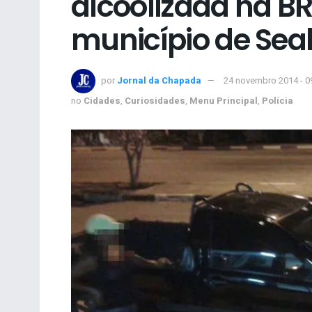
alcoolizada na B
município de Sea
por
Jornal da Chapada
24 novembro 2014 - 0
no
Cidades
,
Curiosidades
,
Menu Principal
,
Polícia