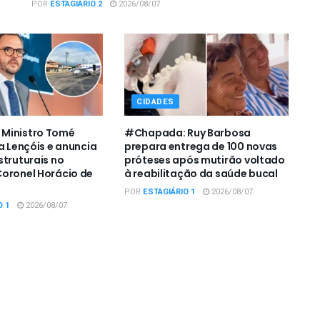
POR
ESTAGIÁRIO 2
2026/08/07
CIDADES
Ministro Tomé
#Chapada: Ruy Barbosa
a Lençóis e anuncia
prepara entrega de 100 novas
struturais no
próteses após mutirão voltado
oronel Horácio de
à reabilitação da saúde bucal
POR
ESTAGIÁRIO 1
2026/08/07
O 1
2026/08/07