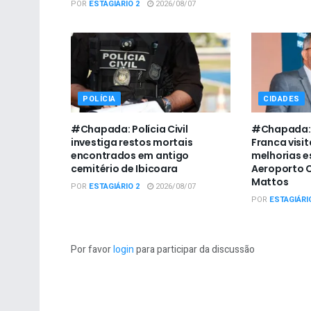
POR
ESTAGIÁRIO 2
2026/08/07
POLÍCIA
CIDADES
#Chapada: Polícia Civil
#Chapada: 
investiga restos mortais
Franca visit
encontrados em antigo
melhorias e
cemitério de Ibicoara
Aeroporto C
Mattos
POR
ESTAGIÁRIO 2
2026/08/07
POR
ESTAGIÁRI
Por favor
login
para participar da discussão