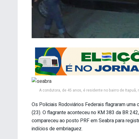
A condutora, de 45 anos, é residente no bairro de Itapuã, 
Os Policiais Rodoviários Federais flagraram uma 
(23). O flagrante aconteceu no KM 383 da BR 242,
compareceu ao posto PRF em Seabra para registr
indícios de embriaguez.