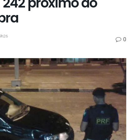
R 242 próximo ao
bra
9h26
0