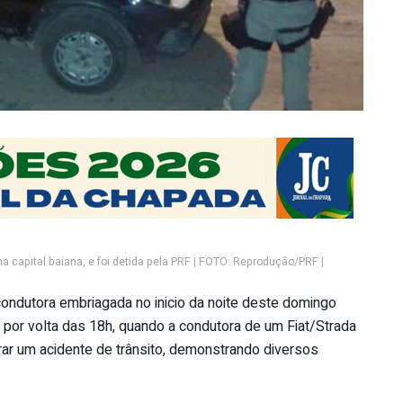
na capital baiana, e foi detida pela PRF | FOTO: Reprodução/PRF |
condutora embriagada no inicio da noite deste domingo
 por volta das 18h, quando a condutora de um Fiat/Strada
ar um acidente de trânsito, demonstrando diversos