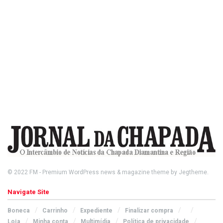
© 2022
FM
- Premium WordPress news & magazine theme by
Jegtheme
.
Navigate Site
Boneca
Carrinho
Expediente
Finalizar compra
Loja
Minha conta
Multimídia
Política de privacidade