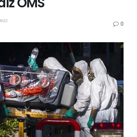
 diz OMS
3h22
0