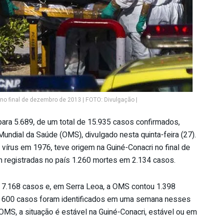
no final de dezembro de 2013 | FOTO: Divulgação |
ara 5.689, de um total de 15.935 casos confirmados,
ndial da Saúde (OMS), divulgado nesta quinta-feira (27).
 vírus em 1976, teve origem na Guiné-Conacri no final de
 registradas no país 1.260 mortes em 2.134 casos.
m 7.168 casos e, em Serra Leoa, a OMS contou 1.398
e 600 casos foram identificados em uma semana nesses
 OMS, a situação é estável na Guiné-Conacri, estável ou em