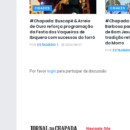
CIDADES
CIDADES
#Chapada: Buscapé & Arreio
#Chapada: P
de Ouro reforça programação
Barbosa par
da Festa dos Vaqueiros de
de Bom Jesu
Ibiquera com sucessos do forró
tradição re
do Morro
POR
ESTAGIÁRIO 1
2026/08/07
POR
ESTAGIÁRI
Por favor
login
para participar da discussão
Navigate Site