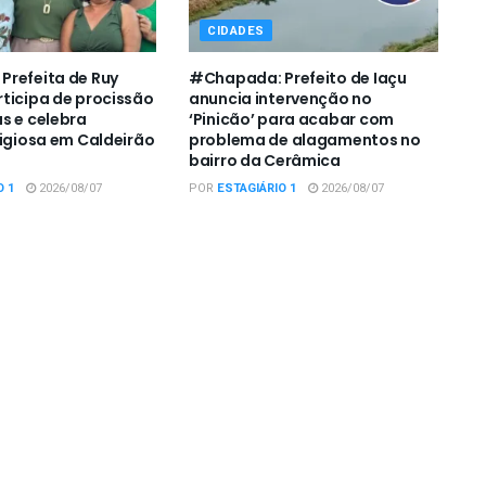
CIDADES
refeita de Ruy
#Chapada: Prefeito de Iaçu
ticipa de procissão
anuncia intervenção no
s e celebra
‘Pinicão’ para acabar com
ligiosa em Caldeirão
problema de alagamentos no
bairro da Cerâmica
O 1
2026/08/07
POR
ESTAGIÁRIO 1
2026/08/07