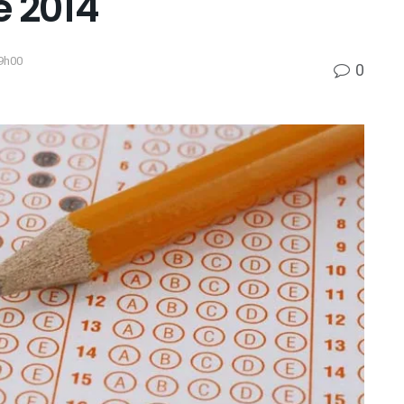
e 2014
9h00
0