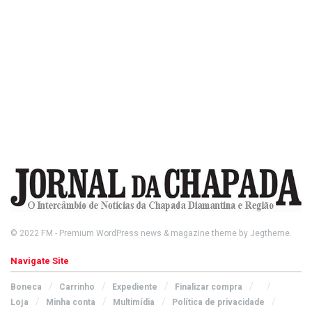
© 2022
FM
- Premium WordPress news & magazine theme by
Jegtheme
.
Navigate Site
Boneca
Carrinho
Expediente
Finalizar compra
Loja
Minha conta
Multimídia
Política de privacidade