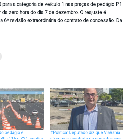
 para a categoria de veículo 1 nas praças de pedágio P1
r da zero hora do dia 7 de dezembro. O reajuste é
da 6ª revisão extraordinária do contrato de concessão. Da
do pedágio é
#Política: Deputado diz que ViaBahia
 BRs 116 e 324; confira
só cumpre contrato no que interessa