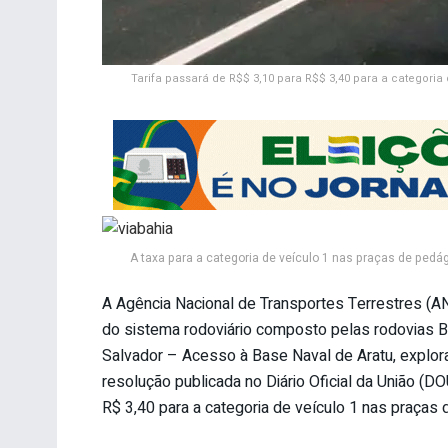
Tarifa passará de R$$ 3,10 para R$$ 3,40 para a categoria 
A taxa para a categoria de veículo 1 nas praças de pedá
A Agência Nacional de Transportes Terrestres (A
do sistema rodoviário composto pelas rodovias
Salvador – Acesso à Base Naval de Aratu, explor
resolução publicada no Diário Oficial da União (D
R$ 3,40 para a categoria de veículo 1 nas praças 