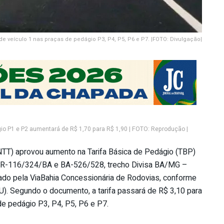
de veículo 1 nas praças de pedágio P3, P4, P5, P6 e P7. |FOTO: Divulgação|
gio P1 e P2 aumentará de R$ 1,70 para R$ 1,90 | FOTO: Reprodução |
NTT) aprovou aumento na Tarifa Básica de Pedágio (TBP)
 BR-116/324/BA e BA-526/528, trecho Divisa BA/MG –
ado pela ViaBahia Concessionária de Rodovias, conforme
OU). Segundo o documento, a tarifa passará de R$ 3,10 para
de pedágio P3, P4, P5, P6 e P7.