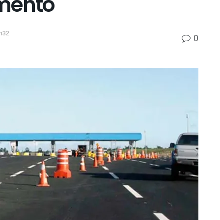
umento
h32
0