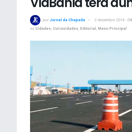
ViaBahia terá a
por
Jornal da Chapada
2 dezembro 2014 - 09
no
Cidades
,
Curiosidades
,
Editorial
,
Menu Principal