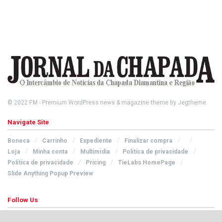
© 2022
FM
- Premium WordPress news & magazine theme by
Jegtheme
.
Navigate Site
Boneca
Carrinho
Expediente
Finalizar compra
Loja
Minha conta
Multimídia
Política de privacidade
Política de privacidade
Pricing
TieLabs HomePage
Slide Anything Popup Preview
Follow Us