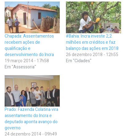
Chapada: Assentamentos
#Bahia: Incra investe 2,2
recebem ações de
milhões em créditos e faz
qualificação e
balanço das ações em 2018
desenvolvimento do Incra
26 dezembro 2018 - 12h55
19 março 2014 - 17h58
Em "Cidades"
Em "Assessoria"
Prado: Fazenda Colatina vira
assentamento do Incra e
deputado aponta avanço do
governo
24 dezembro 2014 - 09h49