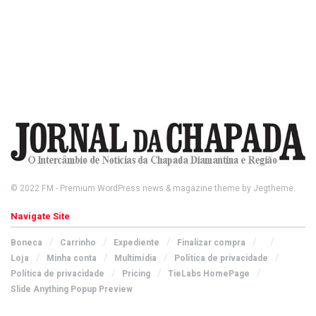
© 2022
FM
- Premium WordPress news & magazine theme by
Jegtheme
.
Navigate Site
Boneca
Carrinho
Expediente
Finalizar compra
Loja
Minha conta
Multimídia
Política de privacidade
Política de privacidade
Pricing
TieLabs HomePage
Slide Anything Popup Preview