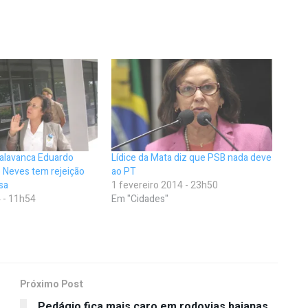
 alavanca Eduardo
Lídice da Mata diz que PSB nada deve
 Neves tem rejeição
ao PT
sa
1 fevereiro 2014 - 23h50
 - 11h54
Em "Cidades"
Próximo Post
Pedágio fica mais caro em rodovias baianas