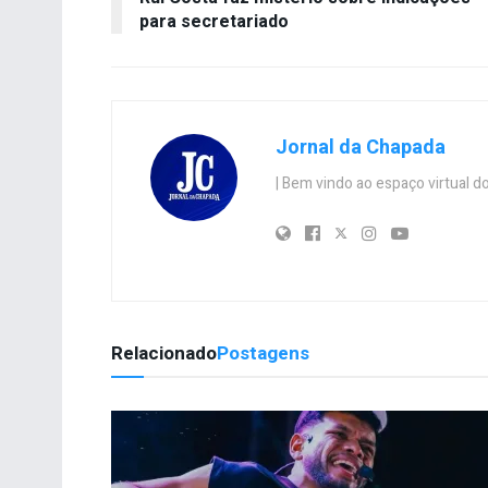
para secretariado
Jornal da Chapada
| Bem vindo ao espaço virtual
Relacionado
Postagens