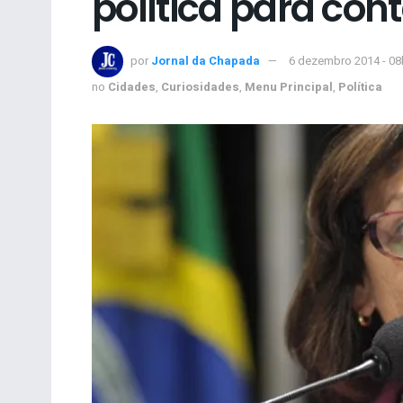
política para con
por
Jornal da Chapada
6 dezembro 2014 - 08
no
Cidades
,
Curiosidades
,
Menu Principal
,
Política