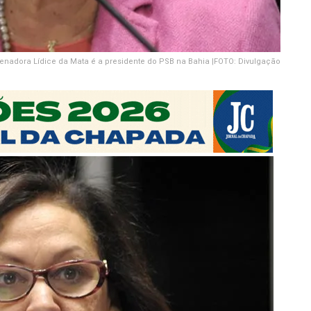
enadora Lídice da Mata é a presidente do PSB na Bahia |FOTO: Divulgação