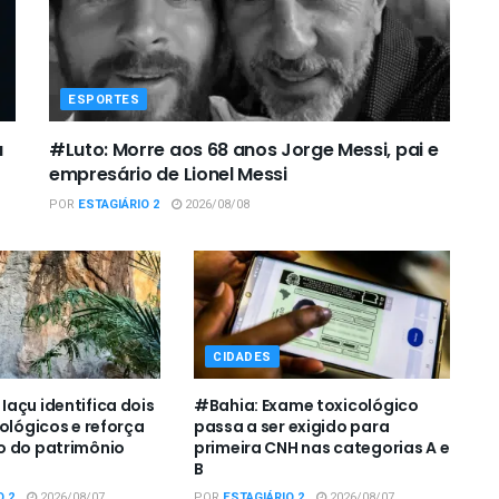
ESPORTES
a
#Luto: Morre aos 68 anos Jorge Messi, pai e
empresário de Lionel Messi
POR
ESTAGIÁRIO 2
2026/08/08
CIDADES
açu identifica dois
#Bahia: Exame toxicológico
eológicos e reforça
passa a ser exigido para
o do patrimônio
primeira CNH nas categorias A e
B
O 2
2026/08/07
POR
ESTAGIÁRIO 2
2026/08/07