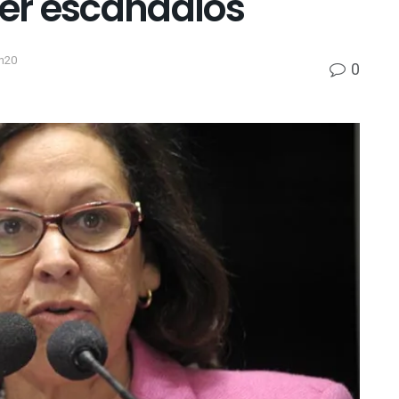
ter escândalos
h20
0