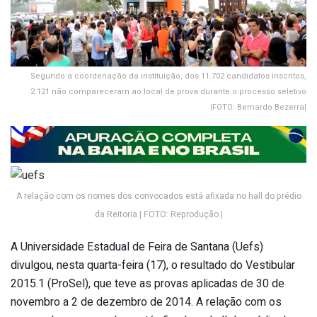
Segundo a coordenação da instituição, dos 11.702 candidatos inscritos,
2.121 não compareceram ao local de prova durante o processo seletivo
|FOTO: Bernardo Bezerra|
A relação com os nomes dos convocados está afixada no hall do prédio
da Reitoria | FOTO: Reprodução |
A Universidade Estadual de Feira de Santana (Uefs)
divulgou, nesta quarta-feira (17), o resultado do Vestibular
2015.1 (ProSel), que teve as provas aplicadas de 30 de
novembro a 2 de dezembro de 2014. A relação com os