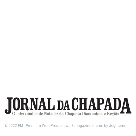
© 2022
FM
- Premium WordPress news & magazine theme by
Jegtheme
.