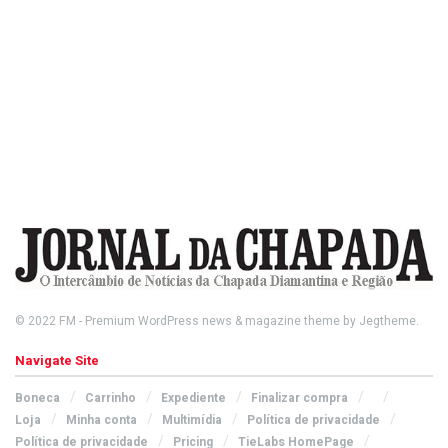
© 2022
FM
- Premium WordPress news & magazine theme by
Jegtheme
.
Navigate Site
Boneca
Carrinho
Expediente
Finalizar compra
Loja
Minha conta
Multimídia
Política de privacidade
Política de privacidade
Pricing
TieLabs HomePage