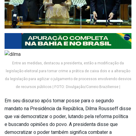
Entre as medidas, destacou a presidenta, estão a modificação da
legislação eleitoral para tornar crime a prática de caixa dois e a alteração
da legislação para agilizar o julgamento de processos envolvendo desvios
de recursos públicos | FOTO: Divulgação/Correio Braziliense |
Em seu discurso após tomar posse para o segundo
mandato na Presidência da República, Dilma Rousseff disse
que vai democratizar o poder, lutando pela reforma política
e buscando opiniões do povo. A presidenta disse que
democratizar o poder também significa combater a