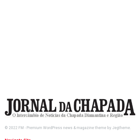
© 2022
FM
- Premium WordPress news & magazine theme by
Jegtheme
.