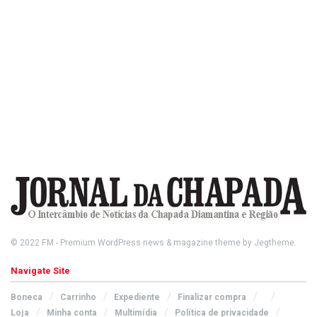
© 2022
FM
- Premium WordPress news & magazine theme by
Jegtheme
.
Navigate Site
Boneca
Carrinho
Expediente
Finalizar compra
Loja
Minha conta
Multimídia
Política de privacidade