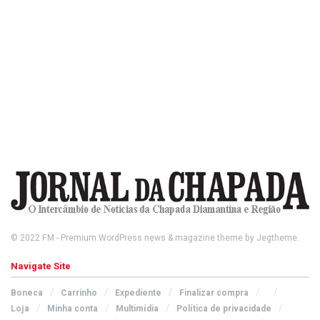
© 2022
FM
- Premium WordPress news & magazine theme by
Jegtheme
.
Navigate Site
Boneca
Carrinho
Expediente
Finalizar compra
Loja
Minha conta
Multimídia
Política de privacidade