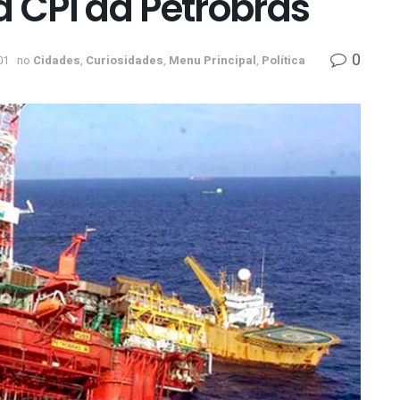
a CPI da Petrobras
0
01
no
Cidades
,
Curiosidades
,
Menu Principal
,
Política