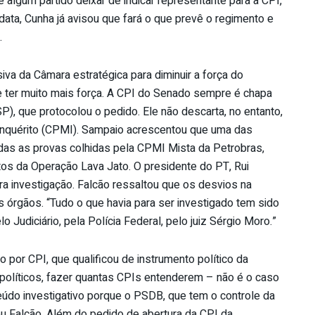
algum partido deixar de indicar representante para a CPI,
data, Cunha já avisou que fará o que prevê o regimento e
.
va da Câmara estratégica para diminuir a força do
 ter muito mais força. A CPI do Senado sempre é chapa
P), que protocolou o pedido. Ele não descarta, no entanto,
inquérito (CPMI). Sampaio acrescentou que uma das
odas as provas colhidas pela CPMI Mista da Petrobras,
os da Operação Lava Jato. O presidente do PT, Rui
ra investigação. Falcão ressaltou que os desvios na
s órgãos. “Tudo o que havia para ser investigado tem sido
o Judiciário, pela Polícia Federal, pelo juiz Sérgio Moro.”
por CPI, que qualificou de instrumento político da
s políticos, fazer quantas CPIs entenderem – não é o caso
údo investigativo porque o PSDB, que tem o controle da
tou Falcão. Além do pedido de abertura da CPI da