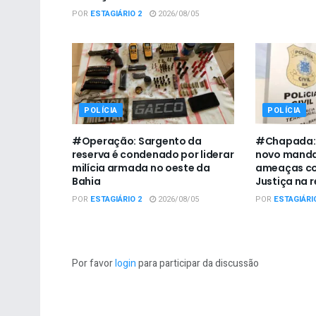
POR
ESTAGIÁRIO 2
2026/08/05
POLÍCIA
POLÍCIA
#Operação: Sargento da
#Chapada: 
reserva é condenado por liderar
novo manda
milícia armada no oeste da
ameaças con
Bahia
Justiça na 
POR
ESTAGIÁRIO 2
2026/08/05
POR
ESTAGIÁRI
Por favor
login
para participar da discussão