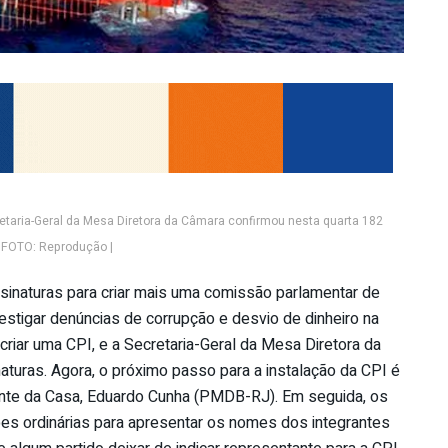
retaria-Geral da Mesa Diretora da Câmara confirmou nesta quarta 182
| FOTO: Reprodução |
inaturas para criar mais uma comissão parlamentar de
estigar denúncias de corrupção e desvio de dinheiro na
riar uma CPI, e a Secretaria-Geral da Mesa Diretora da
aturas. Agora, o próximo passo para a instalação da CPI é
dente da Casa, Eduardo Cunha (PMDB-RJ). Em seguida, os
sões ordinárias para apresentar os nomes dos integrantes