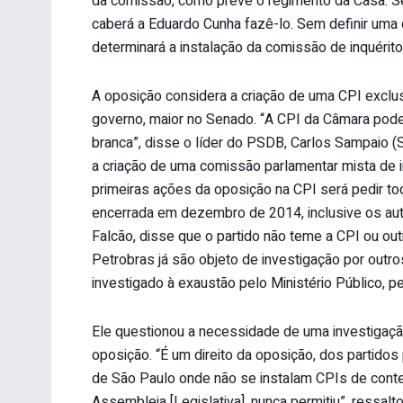
da comissão, como prevê o regimento da Casa. Se 
caberá a Eduardo Cunha fazê-lo. Sem definir uma 
determinará a instalação da comissão de inquérito
A oposição considera a criação de uma CPI exclusi
governo, maior no Senado. “A CPI da Câmara pode
branca”, disse o líder do PSDB, Carlos Sampaio (S
a criação de uma comissão parlamentar mista de 
primeiras ações da oposição na CPI será pedir t
encerrada em dezembro de 2014, inclusive os aut
Falcão, disse que o partido não teme a CPI ou out
Petrobras já são objeto de investigação por outro
investigado à exaustão pelo Ministério Público, pel
Ele questionou a necessidade de uma investigação 
oposição. “É um direito da oposição, dos partido
de São Paulo onde não se instalam CPIs de conte
Assembleia [Legislativa], nunca permitiu”, ressal