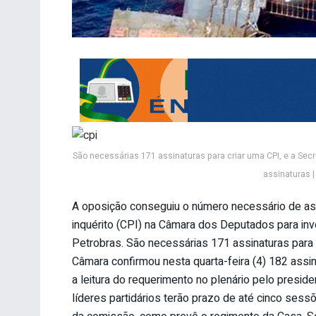
São necessárias 171 assinaturas para criar uma CPI, e a Sec
assinaturas 
A oposição conseguiu o número necessário de ass
inquérito (CPI) na Câmara dos Deputados para inv
Petrobras. São necessárias 171 assinaturas para c
Câmara confirmou nesta quarta-feira (4) 182 assin
a leitura do requerimento no plenário pelo presi
líderes partidários terão prazo de até cinco ses