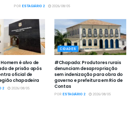
POR
ESTAGIÁRIO 2
2026/08/05
CIDADES
Homem é alvo de
#Chapada: Produtores rurais
do de prisão após
denunciam desapropriação
tra oficial de
sem indenização para obra do
região chapadeira
governo e prefeitura em Rio de
Contas
O 2
2026/08/05
POR
ESTAGIÁRIO 2
2026/08/05