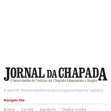
© 2022
FM
- Premium WordPress news & magazine theme by
Jegtheme
.
Navigate Site
Boneca
Carrinho
Expediente
Finalizar compra