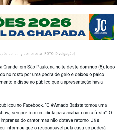
pós ser atingido no rosto | FOTO: Divulgação |
 Grande, em São Paulo, na noite deste domingo (8), logo
gido no rosto por uma pedra de gelo e deixou o palco
rimento e disse ao público que a apresentação havia
e publicou no Facebook. “O #Amado Batista tomou uma
show, sempre tem um idiota para acabar com a festa”. O
 imprensa do cantor mas não obteve retorno. Já a
eu, informou que o responsável pela casa só poderá