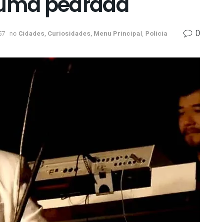
r uma pedrada
0
57
no
Cidades
,
Curiosidades
,
Menu Principal
,
Polícia