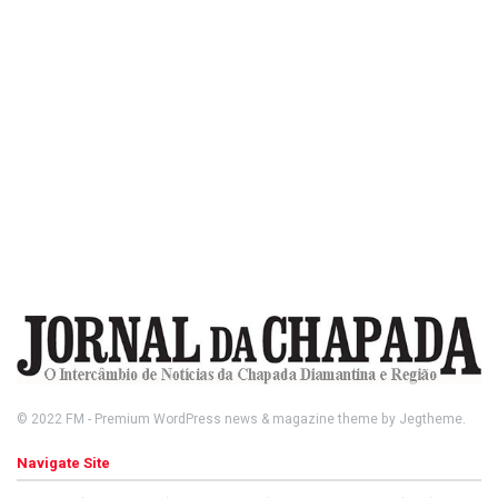
© 2022
FM
- Premium WordPress news & magazine theme by
Jegtheme
.
Navigate Site