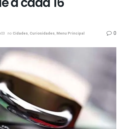
de a cada 16
0
h03
no
Cidades
,
Curiosidades
,
Menu Principal