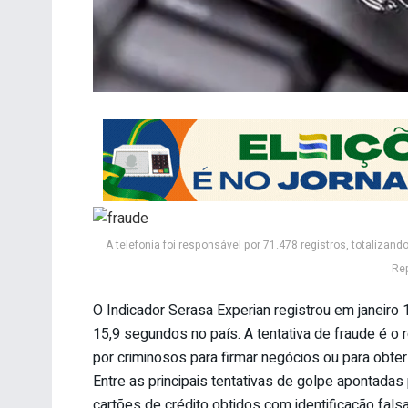
A telefonia foi responsável por 71.478 registros, totalizand
Re
O Indicador Serasa Experian registrou em janeiro 1
15,9 segundos no país. A tentativa de fraude é 
por criminosos para firmar negócios ou para obte
Entre as principais tentativas de golpe apontada
cartões de crédito obtidos com identificação fals