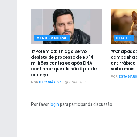
MENU PRINCIPAL
CIDADES
#Polêmica: Thiago Servo
#Chapada: U
desiste de processo de R$ 14
campanha d
milhões contra ex após DNA
antirrábica
confirmar que ele não é pai de
saiba mais
criança
POR
ESTAGIÁRI
POR
ESTAGIÁRIO 2
2026/08/06
Por favor
login
para participar da discussão