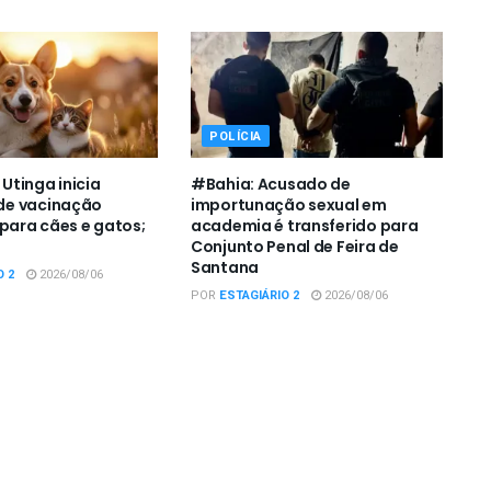
POLÍCIA
tinga inicia
#Bahia: Acusado de
e vacinação
importunação sexual em
 para cães e gatos;
academia é transferido para
Conjunto Penal de Feira de
Santana
O 2
2026/08/06
POR
ESTAGIÁRIO 2
2026/08/06