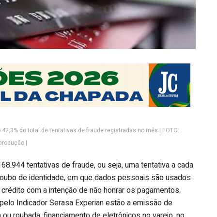
o 42,3% do total de tentativas de fraude registradas no mês | FOTO:
produção |
68.944 tentativas de fraude, ou seja, uma tentativa a cada
o roubo de identidade, em que dados pessoais são usados
r crédito com a intenção de não honrar os pagamentos.
s pelo Indicador Serasa Experian estão a emissão de
a ou roubada; financiamento de eletrônicos no varejo, no